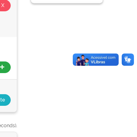
econds).