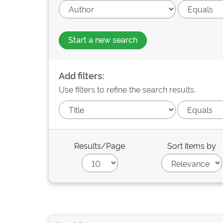
Start a new search
Add filters:
Use filters to refine the search results.
Results/Page
Sort items by