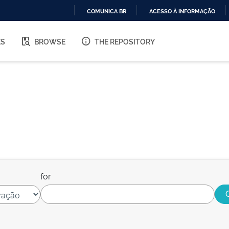
COMUNICA BR
ACESSO À INFORMAÇÃO
IR
PARA
ES
BROWSE
THE REPOSITORY
O
CONTEÚDO
for