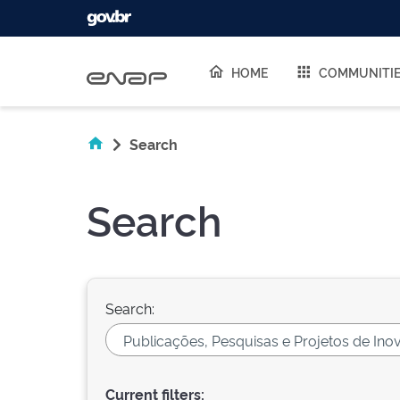
Skip navigation
HOME
COMMUNITI
Search
Search
Search:
Current filters: