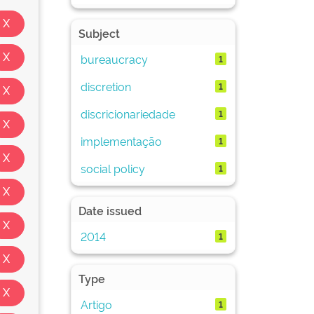
Subject
bureaucracy
1
discretion
1
discricionariedade
1
implementação
1
social policy
1
Date issued
2014
1
Type
Artigo
1