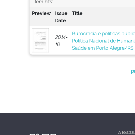
Item hits:
Preview
Issue
Title
Date
Burocracia e políticas públ
2014-
Política Nacional de Human
10
Saúde em Porto Alegre/RS
p
A ESCO