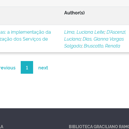
Author(s)
icas: a implementação da
Lima, Luciana Leite
;
D’Ascenzi,
ização dos Serviços de
Luciano
;
Dias, Gianna Vargas
Salgado
;
Bruscatto, Renata
revious
1
next
LA
BIBLIOTECA GRACILIANO RAM