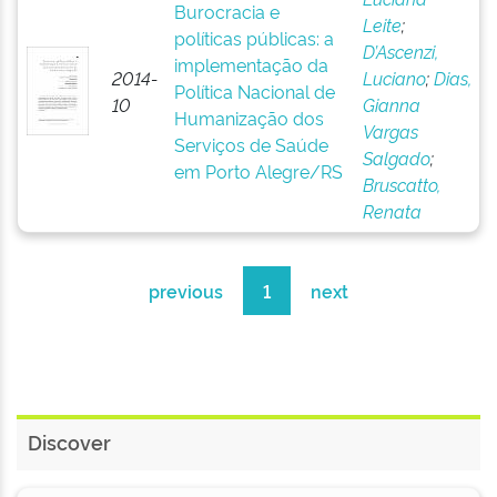
Burocracia e
Leite
;
políticas públicas: a
D’Ascenzi,
implementação da
2014-
Luciano
;
Dias,
Política Nacional de
10
Gianna
Humanização dos
Vargas
Serviços de Saúde
Salgado
;
em Porto Alegre/RS
Bruscatto,
Renata
previous
1
next
Discover