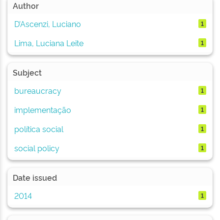
Author
D’Ascenzi, Luciano
1
Lima, Luciana Leite
1
Subject
bureaucracy
1
implementação
1
política social
1
social policy
1
Date issued
2014
1