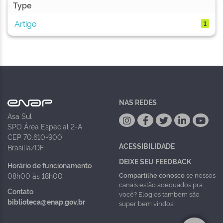
Type
Artigo
1
NAS REDES
Asa Sul
SPO Área Especial 2-A
CEP 70.610-900
ACESSIBILIDADE
Brasília/DF
DEIXE SEU FEEDBACK
Horário de funcionamento
Compartilhe conosco
se nossos
08h00 às 18h00
canais estão adequados pra
Contato
você? Elogios também são
biblioteca@enap.gov.br
super bem vindos!