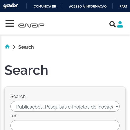
COMUNICA BR
ACESSO À INFORMAÇÃO
PARTI
Skip navigation
IR
PARA
O
CONTEÚDO
Search
Search
Search:
for