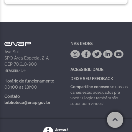
NAS REDES
Asa Sul
SPO Área Especial 2-A
CEP 70.610-900
ACESSIBILIDADE
Brasília/DF
DEIXE SEU FEEDBACK
Horário de funcionamento
Compartilhe conosco
se nossos
08h00 às 18h00
canais estão adequados pra
Contato
você? Elogios também são
biblioteca@enap.gov.br
super bem vindos!