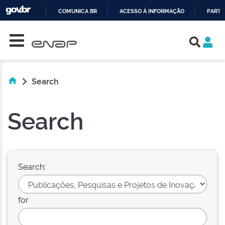
COMUNICA BR
ACESSO À INFORMAÇÃO
PARTI
Skip navigation
IR
PARA
O
CONTEÚDO
Search
Search
Search:
for