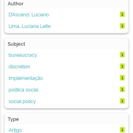
Author
D’Ascenzi, Luciano
1
Lima, Luciana Leite
1
Subject
bureaucracy
1
discretion
1
implementação
1
política social
1
social policy
1
Type
Artigo
1