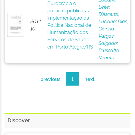
Burocracia e
Leite
;
políticas públicas: a
D’Ascenzi,
implementação da
2014-
Luciano
;
Dias,
Política Nacional de
10
Gianna
Humanização dos
Vargas
Serviços de Saúde
Salgado
;
em Porto Alegre/RS
Bruscatto,
Renata
previous
1
next
Discover