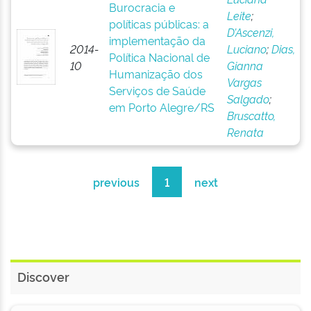
Burocracia e
Leite
;
políticas públicas: a
D’Ascenzi,
implementação da
2014-
Luciano
;
Dias,
Política Nacional de
10
Gianna
Humanização dos
Vargas
Serviços de Saúde
Salgado
;
em Porto Alegre/RS
Bruscatto,
Renata
previous
1
next
Discover