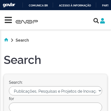
COMUNICA BR
ACESSO À INFORMAÇÃO
PARTI
Skip navigation
IR
PARA
O
CONTEÚDO
Search
Search
Search:
for