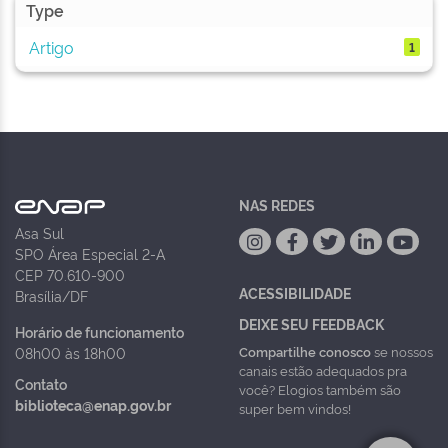
Type
Artigo
1
NAS REDES
Asa Sul
SPO Área Especial 2-A
CEP 70.610-900
ACESSIBILIDADE
Brasília/DF
DEIXE SEU FEEDBACK
Horário de funcionamento
Compartilhe conosco
se nossos
08h00 às 18h00
canais estão adequados pra
Contato
você? Elogios também são
biblioteca@enap.gov.br
super bem vindos!