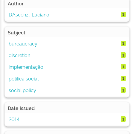
Author
D’Ascenzi, Luciano
1
Subject
bureaucracy
1
discretion
1
implementação
1
política social
1
social policy
1
Date issued
2014
1