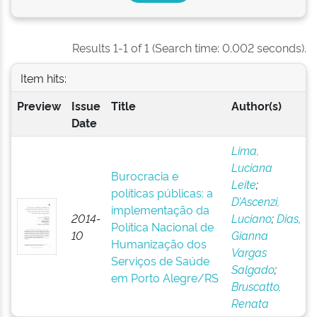
Results 1-1 of 1 (Search time: 0.002 seconds).
Item hits:
Preview
Issue
Title
Author(s)
Date
Lima,
Luciana
Burocracia e
Leite
;
políticas públicas: a
D’Ascenzi,
implementação da
2014-
Luciano
;
Dias,
Política Nacional de
10
Gianna
Humanização dos
Vargas
Serviços de Saúde
Salgado
;
em Porto Alegre/RS
Bruscatto,
Renata