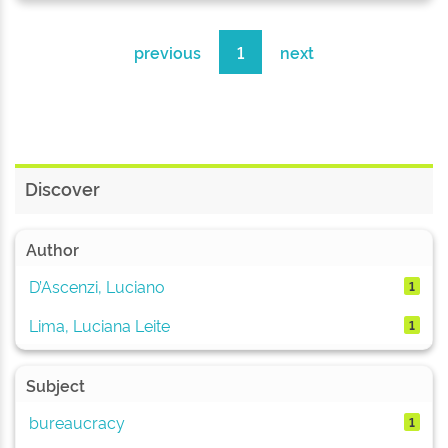
previous
1
next
Discover
Author
D’Ascenzi, Luciano
1
Lima, Luciana Leite
1
Subject
bureaucracy
1