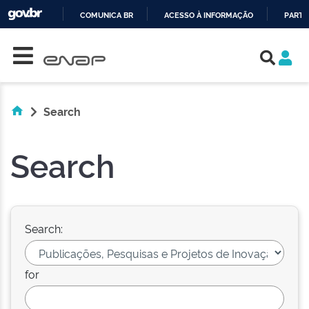
COMUNICA BR
ACESSO À INFORMAÇÃO
PARTI
Skip navigation
IR
PARA
O
CONTEÚDO
Search
Search
Search:
for