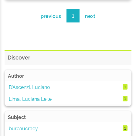
previous
1
next
Discover
Author
D’Ascenzi, Luciano
1
Lima, Luciana Leite
1
Subject
bureaucracy
1