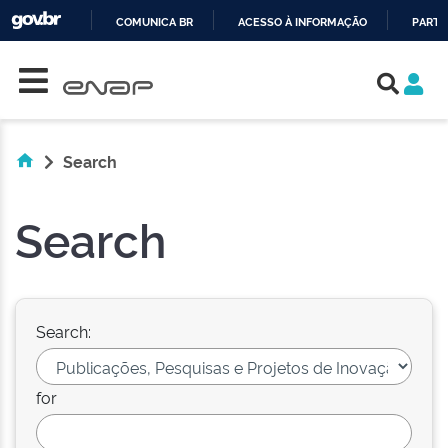
COMUNICA BR
ACESSO À INFORMAÇÃO
PARTI
Skip navigation
IR
PARA
O
CONTEÚDO
Search
Search
Search:
for