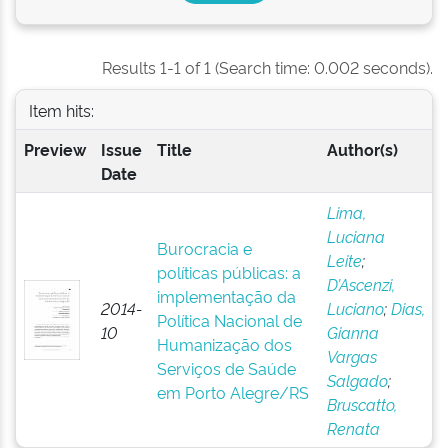
Results 1-1 of 1 (Search time: 0.002 seconds).
Item hits:
Preview
Issue
Title
Author(s)
Date
Lima,
Luciana
Burocracia e
Leite
;
políticas públicas: a
D’Ascenzi,
implementação da
2014-
Luciano
;
Dias,
Política Nacional de
10
Gianna
Humanização dos
Vargas
Serviços de Saúde
Salgado
;
em Porto Alegre/RS
Bruscatto,
Renata