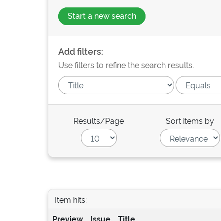
Start a new search
Add filters:
Use filters to refine the search results.
Results/Page
Sort items by
Item hits:
Preview
Issue
Title