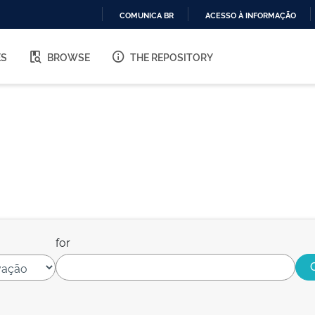
COMUNICA BR
ACESSO À INFORMAÇÃO
IR
PARA
ES
BROWSE
THE REPOSITORY
O
CONTEÚDO
for