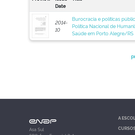
Date
Burocracia e políticas públ
2014-
Política Nacional de Human
10
Saúde em Porto Alegre/RS
p
A ESCO
CURSO
Asa Sul