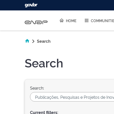
Skip navigation
HOME
COMMUNITI
Search
Search
Search:
Current filters: