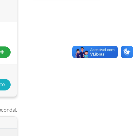
econds).