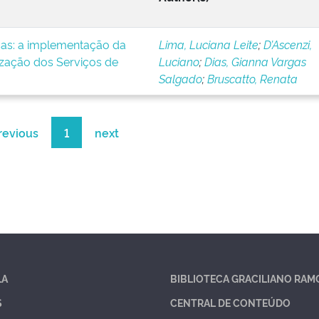
icas: a implementação da
Lima, Luciana Leite
;
D’Ascenzi,
ização dos Serviços de
Luciano
;
Dias, Gianna Vargas
Salgado
;
Bruscatto, Renata
revious
1
next
LA
BIBLIOTECA GRACILIANO RAM
S
CENTRAL DE CONTEÚDO