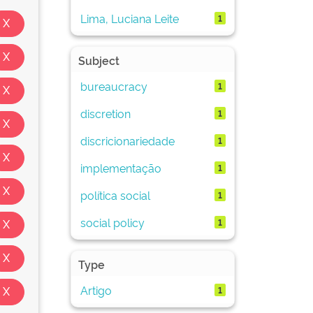
Lima, Luciana Leite
1
Subject
bureaucracy
1
discretion
1
discricionariedade
1
implementação
1
política social
1
social policy
1
Type
Artigo
1