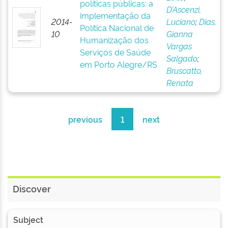
políticas públicas: a
D’Ascenzi,
implementação da
2014-
Luciano
;
Dias,
Política Nacional de
10
Gianna
Humanização dos
Vargas
Serviços de Saúde
Salgado
;
em Porto Alegre/RS
Bruscatto,
Renata
previous
1
next
Discover
Subject