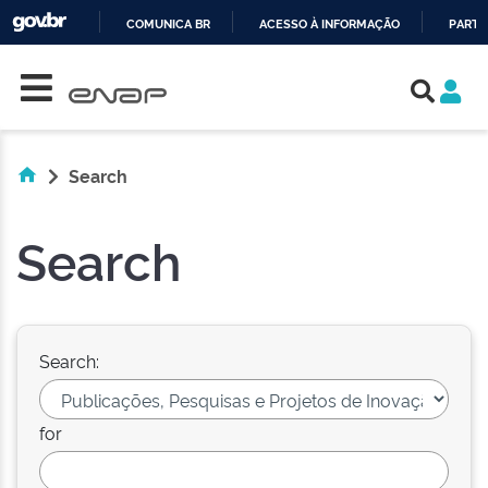
COMUNICA BR
ACESSO À INFORMAÇÃO
PARTI
Skip navigation
IR
PARA
O
CONTEÚDO
Search
Search
Search:
for