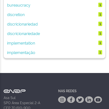
bureaucracy
1
discretion
1
discricionariedad
1
discricionariedade
1
implementation
1
implementação
1
NAS REDES
Asa Sul
SPO Área Especial 2-A
CEP 70.610-900