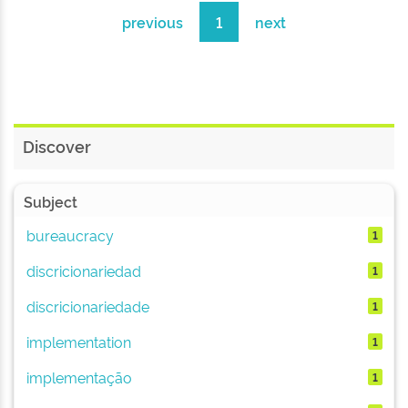
previous
1
next
Discover
Subject
bureaucracy
1
discricionariedad
1
discricionariedade
1
implementation
1
implementação
1