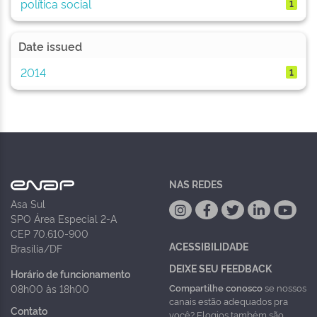
política social
1
Date issued
2014
1
NAS REDES
Asa Sul
SPO Área Especial 2-A
CEP 70.610-900
ACESSIBILIDADE
Brasília/DF
DEIXE SEU FEEDBACK
Horário de funcionamento
Compartilhe conosco
se nossos
08h00 às 18h00
canais estão adequados pra
Contato
você? Elogios também são