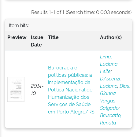
Results 1-1 of 1 (Search time: 0.003 seconds).
Item hits:
Preview
Issue
Title
Author(s)
Date
Lima,
Luciana
Burocracia e
Leite
;
políticas públicas: a
D’Ascenzi,
implementação da
2014-
Luciano
;
Dias,
Política Nacional de
10
Gianna
Humanização dos
Vargas
Serviços de Saúde
Salgado
;
em Porto Alegre/RS
Bruscatto,
Renata