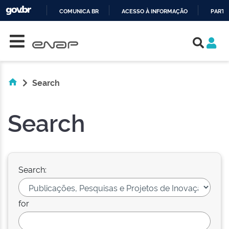
COMUNICA BR
ACESSO À INFORMAÇÃO
PARTI
Skip navigation
IR
PARA
O
CONTEÚDO
Search
Search
Search:
for