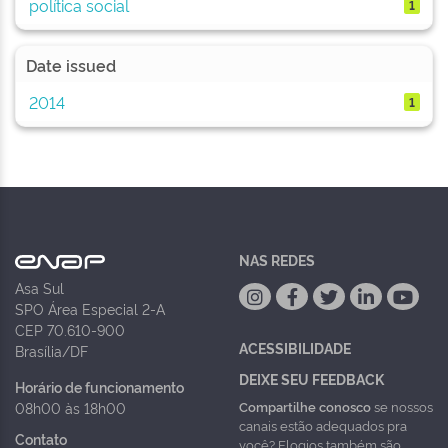
política social
1
Date issued
2014
1
NAS REDES
Asa Sul
SPO Área Especial 2-A
CEP 70.610-900
ACESSIBILIDADE
Brasília/DF
DEIXE SEU FEEDBACK
Horário de funcionamento
Compartilhe conosco
se nossos
08h00 às 18h00
canais estão adequados pra
Contato
você? Elogios também são