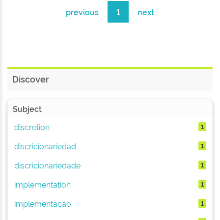
previous
1
next
Discover
Subject
discretion
1
discricionariedad
1
discricionariedade
1
implementation
1
implementação
1