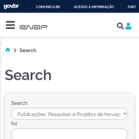
COMUNICA BR
ACESSO À INFORMAÇÃO
PARTI
Skip navigation
IR
PARA
O
CONTEÚDO
Search
Search
Search:
for