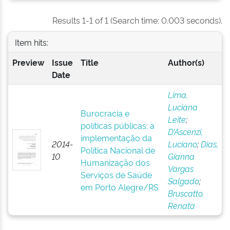
Results 1-1 of 1 (Search time: 0.003 seconds).
Item hits:
Preview
Issue
Title
Author(s)
Date
Lima,
Luciana
Burocracia e
Leite
;
políticas públicas: a
D’Ascenzi,
implementação da
2014-
Luciano
;
Dias,
Política Nacional de
10
Gianna
Humanização dos
Vargas
Serviços de Saúde
Salgado
;
em Porto Alegre/RS
Bruscatto,
Renata