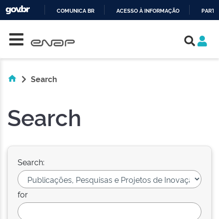
COMUNICA BR
ACESSO À INFORMAÇÃO
PARTI
Skip navigation
IR
PARA
O
CONTEÚDO
Search
Search
Search:
for