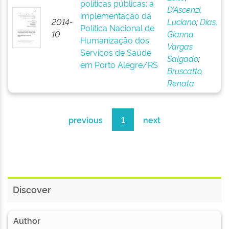
políticas públicas: a
D’Ascenzi,
implementação da
2014-
Luciano
;
Dias,
Política Nacional de
10
Gianna
Humanização dos
Vargas
Serviços de Saúde
Salgado
;
em Porto Alegre/RS
Bruscatto,
Renata
previous
1
next
Discover
Author