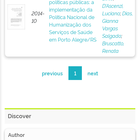
políticas públicas: a
D’Ascenzi,
implementação da
2014-
Luciano
;
Dias,
Política Nacional de
10
Gianna
Humanização dos
Vargas
Serviços de Saúde
Salgado
;
em Porto Alegre/RS
Bruscatto,
Renata
previous
1
next
Discover
Author