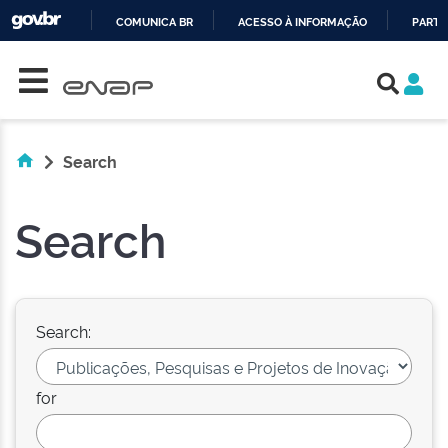
COMUNICA BR
ACESSO À INFORMAÇÃO
PARTI
Skip navigation
IR
PARA
O
CONTEÚDO
Search
Search
Search:
for