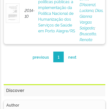
políticas públicas: a
D’Ascenzi,
implementação da
2014-
Luciano
;
Dias,
Política Nacional de
10
Gianna
Humanização dos
Vargas
Serviços de Saúde
Salgado
;
em Porto Alegre/RS
Bruscatto,
Renata
previous
1
next
Discover
Author