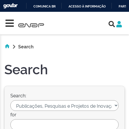
COMUNICA BR
ACESSO À INFORMAÇÃO
PARTI
Skip navigation
IR
PARA
O
CONTEÚDO
Search
Search
Search:
for