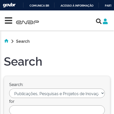
COMUNICA BR
ACESSO À INFORMAÇÃO
PARTI
Skip navigation
IR
PARA
O
CONTEÚDO
Search
Search
Search:
for