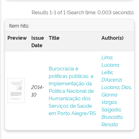
Results 1-1 of 1 (Search time: 0.003 seconds).
Item hits:
Preview
Issue
Title
Author(s)
Date
Lima,
Luciana
Burocracia e
Leite
;
políticas públicas: a
D’Ascenzi,
implementação da
2014-
Luciano
;
Dias,
Política Nacional de
10
Gianna
Humanização dos
Vargas
Serviços de Saúde
Salgado
;
em Porto Alegre/RS
Bruscatto,
Renata