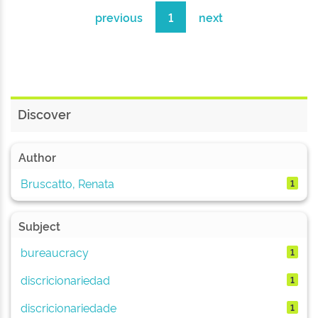
previous
1
next
Discover
Author
Bruscatto, Renata
1
Subject
bureaucracy
1
discricionariedad
1
discricionariedade
1