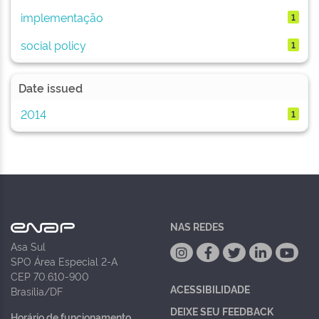
implementação
1
social policy
1
Date issued
2014
1
NAS REDES
Asa Sul
SPO Área Especial 2-A
CEP 70.610-900
ACESSIBILIDADE
Brasília/DF
DEIXE SEU FEEDBACK
Horário de funcionamento