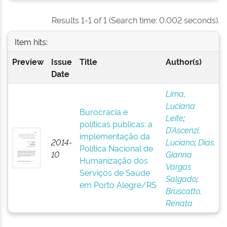
Results 1-1 of 1 (Search time: 0.002 seconds).
Item hits:
Preview
Issue
Title
Author(s)
Date
Lima,
Luciana
Burocracia e
Leite
;
políticas públicas: a
D’Ascenzi,
implementação da
2014-
Luciano
;
Dias,
Política Nacional de
10
Gianna
Humanização dos
Vargas
Serviços de Saúde
Salgado
;
em Porto Alegre/RS
Bruscatto,
Renata