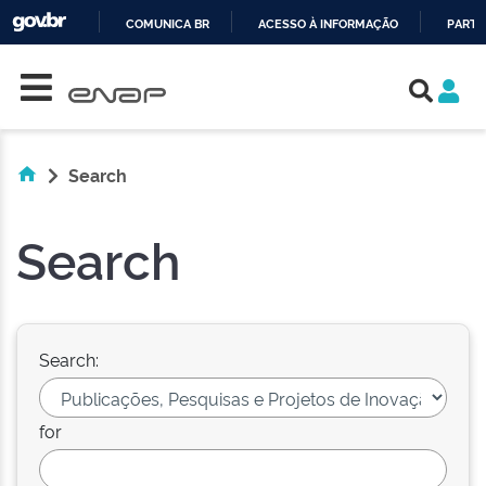
COMUNICA BR
ACESSO À INFORMAÇÃO
PARTI
Skip navigation
IR
PARA
O
CONTEÚDO
Search
Search
Search:
for