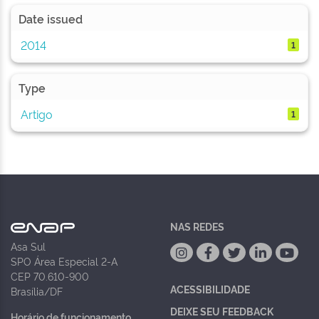
Date issued
2014
1
Type
Artigo
1
NAS REDES
Asa Sul
SPO Área Especial 2-A
CEP 70.610-900
ACESSIBILIDADE
Brasília/DF
DEIXE SEU FEEDBACK
Horário de funcionamento