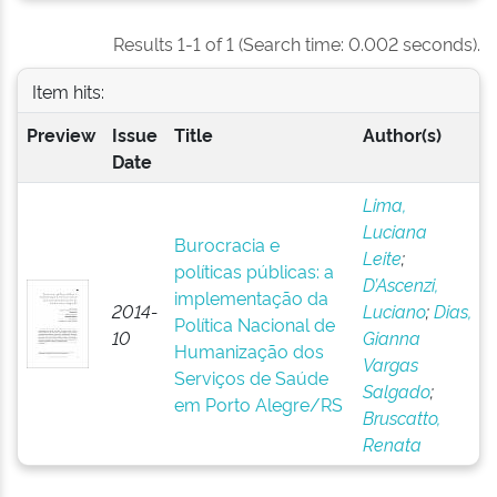
Results 1-1 of 1 (Search time: 0.002 seconds).
Item hits:
Preview
Issue
Title
Author(s)
Date
Lima,
Luciana
Burocracia e
Leite
;
políticas públicas: a
D’Ascenzi,
implementação da
2014-
Luciano
;
Dias,
Política Nacional de
10
Gianna
Humanização dos
Vargas
Serviços de Saúde
Salgado
;
em Porto Alegre/RS
Bruscatto,
Renata