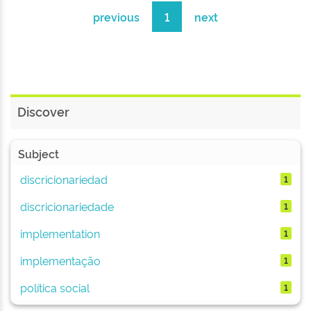
previous
1
next
Discover
Subject
discricionariedad
1
discricionariedade
1
implementation
1
implementação
1
política social
1