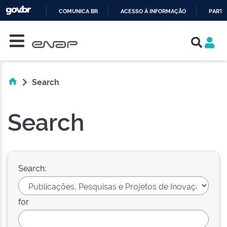
COMUNICA BR
ACESSO À INFORMAÇÃO
PARTI
Skip navigation
IR
PARA
O
CONTEÚDO
Search
Search
Search:
for