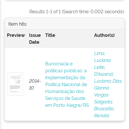
Results 1-1 of 1 (Search time: 0.002 seconds).
Item hits:
Preview
Issue
Title
Author(s)
Date
Lima,
Luciana
Burocracia e
Leite
;
políticas públicas: a
D’Ascenzi,
implementação da
2014-
Luciano
;
Dias,
Política Nacional de
10
Gianna
Humanização dos
Vargas
Serviços de Saúde
Salgado
;
em Porto Alegre/RS
Bruscatto,
Renata