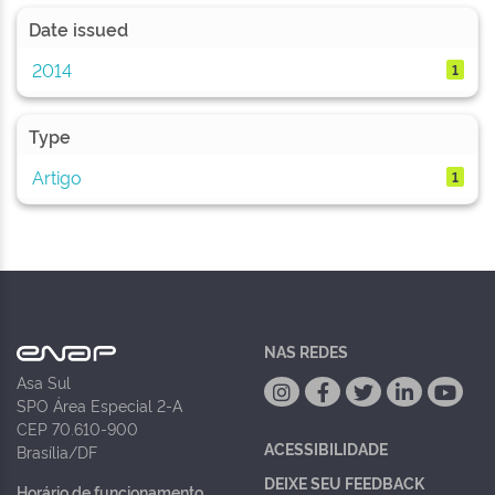
Date issued
2014
1
Type
Artigo
1
NAS REDES
Asa Sul
SPO Área Especial 2-A
CEP 70.610-900
ACESSIBILIDADE
Brasília/DF
DEIXE SEU FEEDBACK
Horário de funcionamento