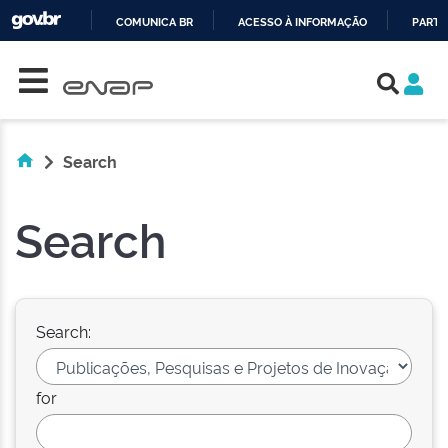
COMUNICA BR
ACESSO À INFORMAÇÃO
PARTI
Skip navigation
IR
PARA
O
CONTEÚDO
Search
Search
Search:
for