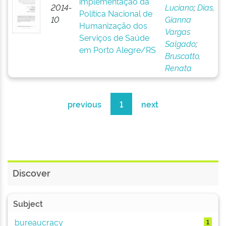
implementação da
2014-
Luciano
;
Dias,
Política Nacional de
10
Gianna
Humanização dos
Vargas
Serviços de Saúde
Salgado
;
em Porto Alegre/RS
Bruscatto,
Renata
previous
1
next
Discover
Subject
bureaucracy
1