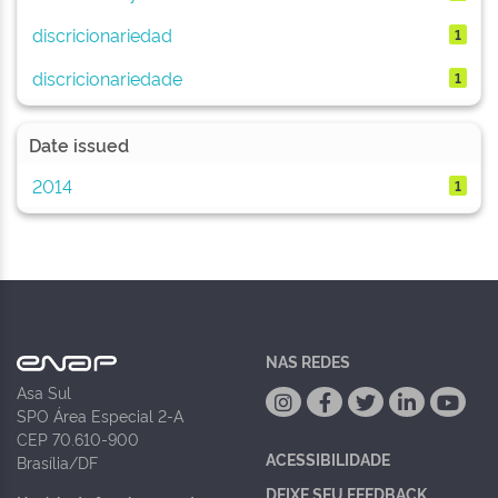
discricionariedad
1
discricionariedade
1
Date issued
2014
1
NAS REDES
Asa Sul
SPO Área Especial 2-A
CEP 70.610-900
ACESSIBILIDADE
Brasília/DF
DEIXE SEU FEEDBACK