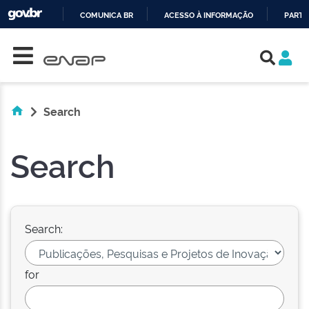
COMUNICA BR
ACESSO À INFORMAÇÃO
PARTI
Skip navigation
IR
PARA
O
CONTEÚDO
Search
Search
Search:
for