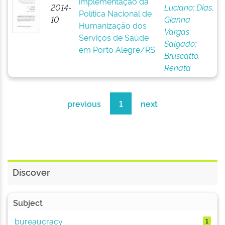
implementação da
2014-
Luciano
;
Dias,
Política Nacional de
10
Gianna
Humanização dos
Vargas
Serviços de Saúde
Salgado
;
em Porto Alegre/RS
Bruscatto,
Renata
previous
1
next
Discover
Subject
bureaucracy
1