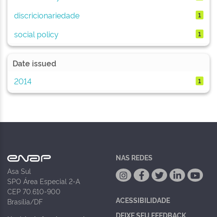
discricionariedade
1
social policy
1
Date issued
2014
1
NAS REDES
Asa Sul
SPO Área Especial 2-A
CEP 70.610-900
ACESSIBILIDADE
Brasília/DF
DEIXE SEU FEEDBACK