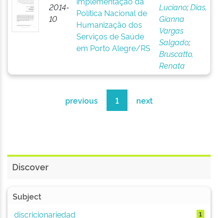
implementação da
2014-
Luciano
;
Dias,
Política Nacional de
10
Gianna
Humanização dos
Vargas
Serviços de Saúde
Salgado
;
em Porto Alegre/RS
Bruscatto,
Renata
previous
1
next
Discover
Subject
discricionariedad
1