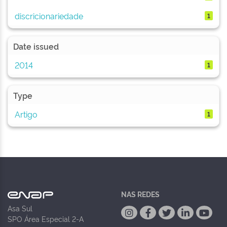
discricionariedade
1
Date issued
2014
1
Type
Artigo
1
NAS REDES
Asa Sul
SPO Área Especial 2-A