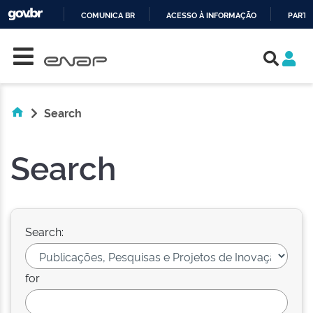
COMUNICA BR
ACESSO À INFORMAÇÃO
PARTI
Skip navigation
IR
PARA
O
CONTEÚDO
Search
Search
Search:
for