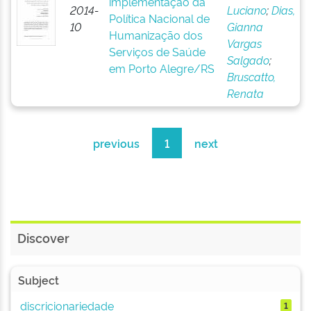
implementação da
2014-
Luciano
;
Dias,
Política Nacional de
10
Gianna
Humanização dos
Vargas
Serviços de Saúde
Salgado
;
em Porto Alegre/RS
Bruscatto,
Renata
previous
1
next
Discover
Subject
discricionariedade
1