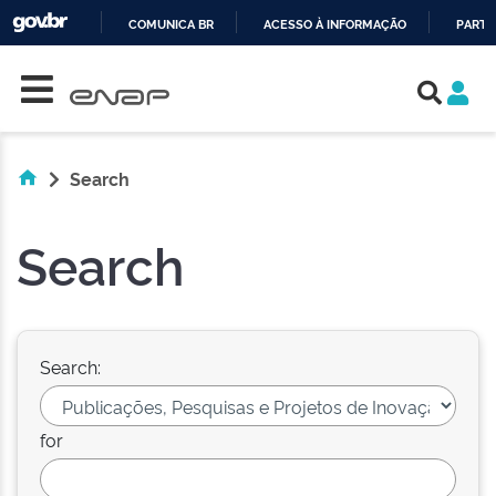
COMUNICA BR
ACESSO À INFORMAÇÃO
PARTI
Skip navigation
IR
PARA
O
CONTEÚDO
Search
Search
Search:
for