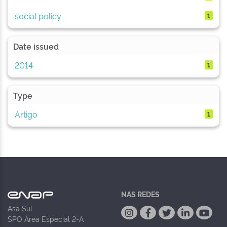
social policy
1
Date issued
2014
1
Type
Artigo
1
NAS REDES
Asa Sul
SPO Área Especial 2-A