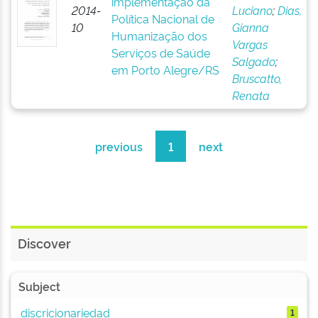
implementação da
2014-
Luciano
;
Dias,
Política Nacional de
10
Gianna
Humanização dos
Vargas
Serviços de Saúde
Salgado
;
em Porto Alegre/RS
Bruscatto,
Renata
previous
1
next
Discover
Subject
discricionariedad
1