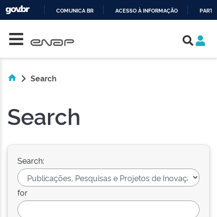
COMUNICA BR
ACESSO À INFORMAÇÃO
PARTI
Skip navigation
IR
PARA
O
CONTEÚDO
Search
Search
Search:
for