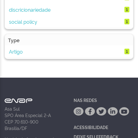
discricionariedade
1
social policy
1
Type
Artigo
1
NAS REDES
Asa Sul
SPO Área Especial 2-A
CEP 70.610-900
ACESSIBILIDADE
Brasília/DF
DEIXE SEU FEEDBACK