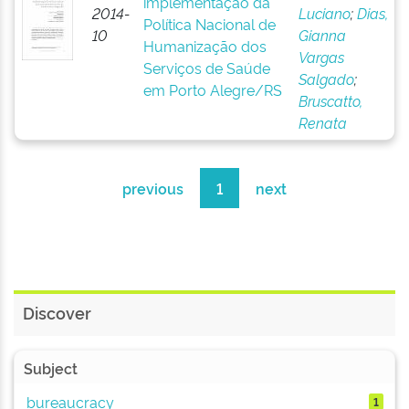
implementação da
2014-
Luciano
;
Dias,
Política Nacional de
10
Gianna
Humanização dos
Vargas
Serviços de Saúde
Salgado
;
em Porto Alegre/RS
Bruscatto,
Renata
previous
1
next
Discover
Subject
bureaucracy
1