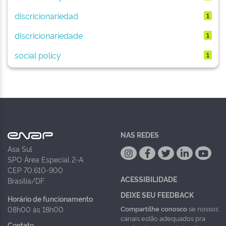
discricionariedad
1
discricionariedade
1
social policy
1
NAS REDES
Asa Sul
SPO Área Especial 2-A
CEP 70.610-900
ACESSIBILIDADE
Brasília/DF
DEIXE SEU FEEDBACK
Horário de funcionamento
Compartilhe conosco
se nossos
08h00 às 18h00
canais estão adequados pra
Contato