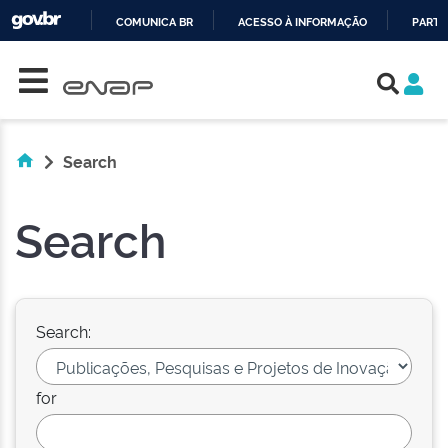
COMUNICA BR
ACESSO À INFORMAÇÃO
PARTI
Skip navigation
IR
PARA
O
CONTEÚDO
Search
Search
Search:
for