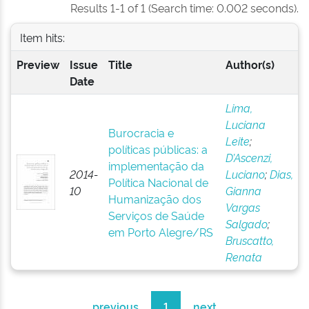
Results 1-1 of 1 (Search time: 0.002 seconds).
Item hits:
Preview
Issue
Title
Author(s)
Date
Lima,
Luciana
Burocracia e
Leite
;
políticas públicas: a
D’Ascenzi,
implementação da
2014-
Luciano
;
Dias,
Política Nacional de
10
Gianna
Humanização dos
Vargas
Serviços de Saúde
Salgado
;
em Porto Alegre/RS
Bruscatto,
Renata
previous
1
next