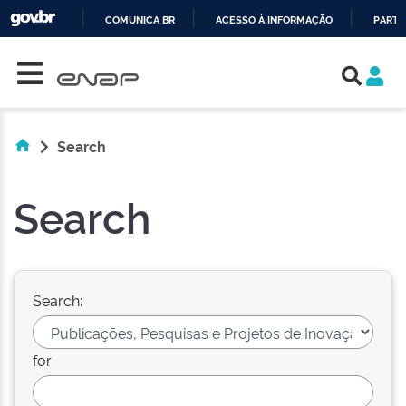
COMUNICA BR
ACESSO À INFORMAÇÃO
PARTI
Skip navigation
IR
PARA
O
CONTEÚDO
Search
Search
Search:
for