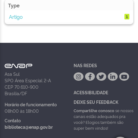
Type
Artigo
1
NAS REDES
Asa Sul
SPO Área Especial 2-A
CEP 70.610-900
ACESSIBILIDADE
Brasília/DF
DEIXE SEU FEEDBACK
Horário de funcionamento
Compartilhe conosco
se nossos
08h00 às 18h00
canais estão adequados pra
Contato
você? Elogios também são
biblioteca@enap.gov.br
super bem vindos!