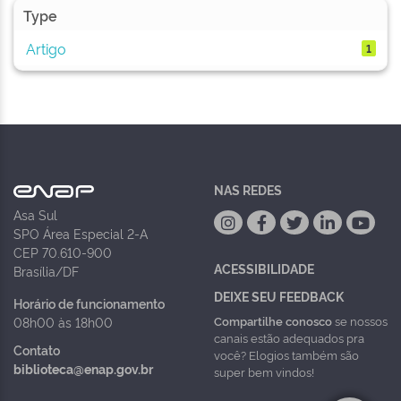
Type
Artigo
1
NAS REDES
Asa Sul
SPO Área Especial 2-A
CEP 70.610-900
ACESSIBILIDADE
Brasília/DF
DEIXE SEU FEEDBACK
Horário de funcionamento
Compartilhe conosco
se nossos
08h00 às 18h00
canais estão adequados pra
Contato
você? Elogios também são
biblioteca@enap.gov.br
super bem vindos!