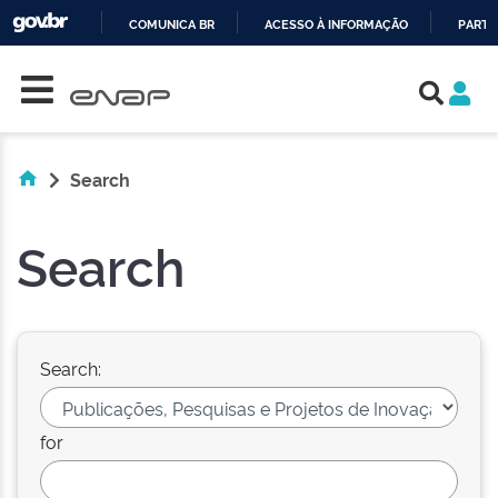
COMUNICA BR
ACESSO À INFORMAÇÃO
PARTI
Skip navigation
IR
PARA
O
CONTEÚDO
Search
Search
Search:
for