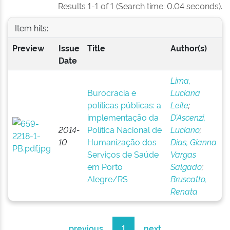
Results 1-1 of 1 (Search time: 0.04 seconds).
Item hits:
Preview
Issue
Title
Author(s)
Date
Lima,
Burocracia e
Luciana
políticas públicas: a
Leite
;
implementação da
D’Ascenzi,
2014-
Política Nacional de
Luciano
;
10
Humanização dos
Dias, Gianna
Serviços de Saúde
Vargas
em Porto
Salgado
;
Alegre/RS
Bruscatto,
Renata
previous
1
next