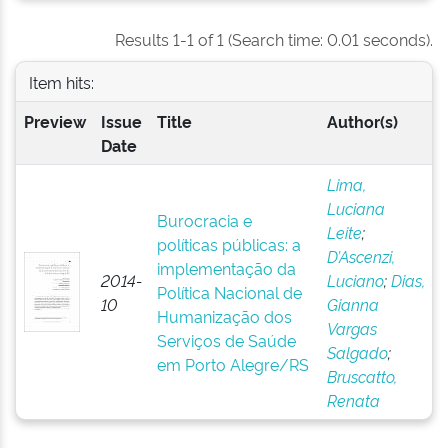
Results 1-1 of 1 (Search time: 0.01 seconds).
Item hits:
Preview
Issue
Title
Author(s)
Date
Lima,
Luciana
Burocracia e
Leite
;
políticas públicas: a
D’Ascenzi,
implementação da
2014-
Luciano
;
Dias,
Política Nacional de
10
Gianna
Humanização dos
Vargas
Serviços de Saúde
Salgado
;
em Porto Alegre/RS
Bruscatto,
Renata