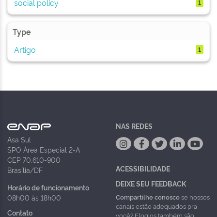
social policy
1
Type
Artigo
1
NAS REDES
Asa Sul
SPO Área Especial 2-A
CEP 70.610-900
ACESSIBILIDADE
Brasília/DF
DEIXE SEU FEEDBACK
Horário de funcionamento
Compartilhe conosco
se nossos
08h00 às 18h00
canais estão adequados pra
Contato
você? Elogios também são