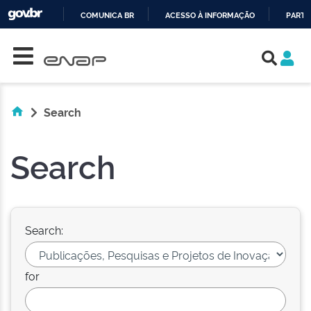
COMUNICA BR
ACESSO À INFORMAÇÃO
PARTI
Skip navigation
IR
PARA
O
CONTEÚDO
Search
Search
Search:
for