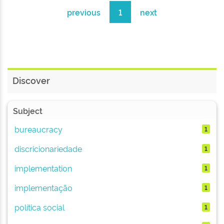
previous
1
next
Discover
Subject
bureaucracy
1
discricionariedade
1
implementation
1
implementação
1
política social
1