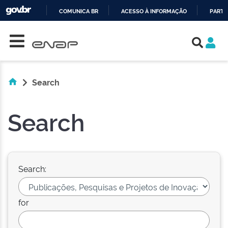
COMUNICA BR
ACESSO À INFORMAÇÃO
PARTI
Skip navigation
IR
PARA
O
CONTEÚDO
Search
Search
Search:
for