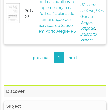
políticas públicas: a
D’Ascenzi,
implementação da
2014-
Luciano
;
Dias,
Política Nacional de
10
Gianna
Humanização dos
Vargas
Serviços de Saúde
Salgado
;
em Porto Alegre/RS
Bruscatto,
Renata
previous
1
next
Discover
Subject