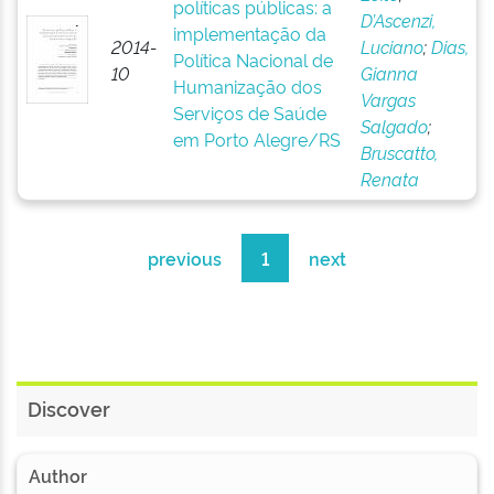
políticas públicas: a
D’Ascenzi,
implementação da
2014-
Luciano
;
Dias,
Política Nacional de
10
Gianna
Humanização dos
Vargas
Serviços de Saúde
Salgado
;
em Porto Alegre/RS
Bruscatto,
Renata
previous
1
next
Discover
Author