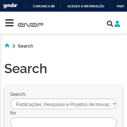
COMUNICA BR
ACESSO À INFORMAÇÃO
PARTI
Skip navigation
IR
PARA
O
CONTEÚDO
Search
Search
Search:
for