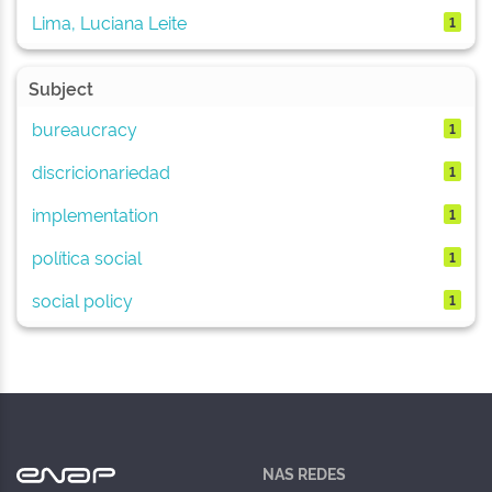
Lima, Luciana Leite
1
Subject
bureaucracy
1
discricionariedad
1
implementation
1
política social
1
social policy
1
NAS REDES