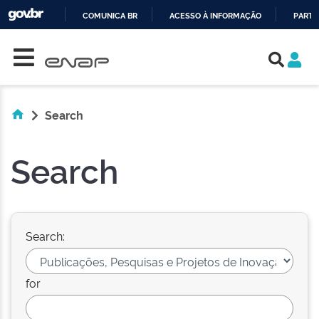
COMUNICA BR
ACESSO À INFORMAÇÃO
PARTI
Skip navigation
IR
PARA
O
CONTEÚDO
Search
Search
Search:
for