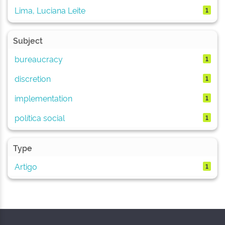
Lima, Luciana Leite
1
Subject
bureaucracy
1
discretion
1
implementation
1
política social
1
Type
Artigo
1