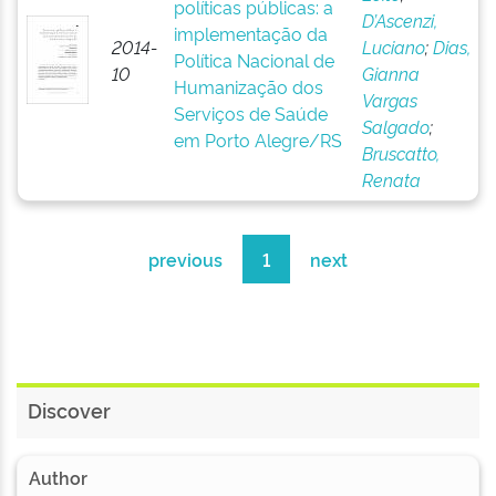
políticas públicas: a
D’Ascenzi,
implementação da
2014-
Luciano
;
Dias,
Política Nacional de
10
Gianna
Humanização dos
Vargas
Serviços de Saúde
Salgado
;
em Porto Alegre/RS
Bruscatto,
Renata
previous
1
next
Discover
Author