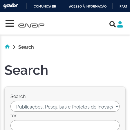
COMUNICA BR
ACESSO À INFORMAÇÃO
PARTI
Skip navigation
IR
PARA
O
CONTEÚDO
Search
Search
Search:
for