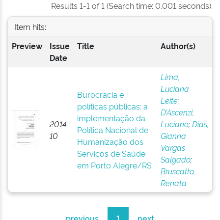
Results 1-1 of 1 (Search time: 0.001 seconds).
Item hits:
Preview
Issue
Title
Author(s)
Date
Lima,
Luciana
Burocracia e
Leite
;
políticas públicas: a
D’Ascenzi,
implementação da
2014-
Luciano
;
Dias,
Política Nacional de
10
Gianna
Humanização dos
Vargas
Serviços de Saúde
Salgado
;
em Porto Alegre/RS
Bruscatto,
Renata
previous
1
next