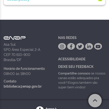
NAS REDES
Asa Sul
SPO Área Especial 2-A
CEP 70.610-900
ACESSIBILIDADE
Brasília/DF
DEIXE SEU FEEDBACK
Horário de funcionamento
Compartilhe conosco
se nossos
08h00 às 18h00
canais estão adequados pra
Contato
você? Elogios também são
biblioteca@enap.gov.br
super bem vindos!