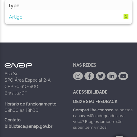
Type
Artigo
1
NAS REDES
Asa Sul
SPO Área Especial 2-A
CEP 70.610-900
ACESSIBILIDADE
Brasília/DF
DEIXE SEU FEEDBACK
Horário de funcionamento
Compartilhe conosco
se nossos
08h00 às 18h00
canais estão adequados pra
Contato
você? Elogios também são
biblioteca@enap.gov.br
super bem vindos!