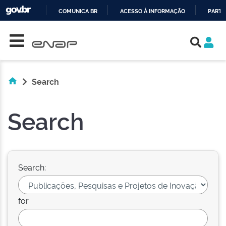
COMUNICA BR
ACESSO À INFORMAÇÃO
PARTI
Skip navigation
IR
PARA
O
CONTEÚDO
Search
Search
Search:
for