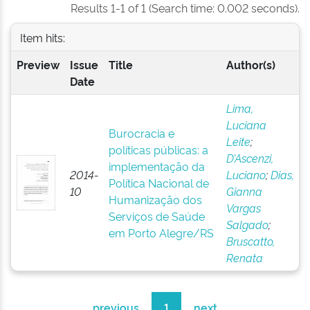
Results 1-1 of 1 (Search time: 0.002 seconds).
Item hits:
Preview
Issue
Title
Author(s)
Date
Lima,
Luciana
Burocracia e
Leite
;
políticas públicas: a
D’Ascenzi,
implementação da
2014-
Luciano
;
Dias,
Política Nacional de
10
Gianna
Humanização dos
Vargas
Serviços de Saúde
Salgado
;
em Porto Alegre/RS
Bruscatto,
Renata
previous
1
next