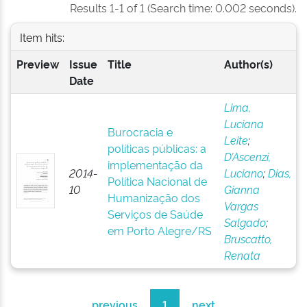
Results 1-1 of 1 (Search time: 0.002 seconds).
Item hits:
Preview
Issue
Title
Author(s)
Date
Lima,
Luciana
Burocracia e
Leite
;
políticas públicas: a
D’Ascenzi,
implementação da
2014-
Luciano
;
Dias,
Política Nacional de
10
Gianna
Humanização dos
Vargas
Serviços de Saúde
Salgado
;
em Porto Alegre/RS
Bruscatto,
Renata
previous
1
next