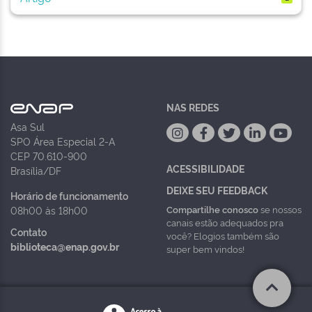
NAS REDES
Asa Sul
SPO Área Especial 2-A
CEP 70.610-900
ACESSIBILIDADE
Brasília/DF
DEIXE SEU FEEDBACK
Horário de funcionamento
Compartilhe conosco
se nossos
08h00 às 18h00
canais estão adequados pra
Contato
você? Elogios também são
biblioteca@enap.gov.br
super bem vindos!