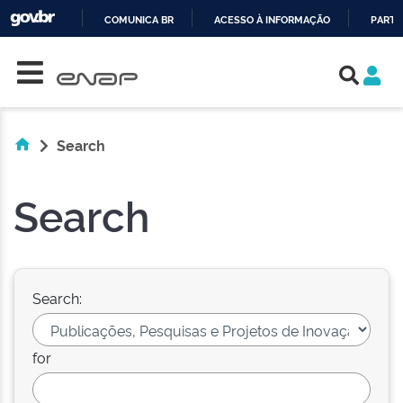
COMUNICA BR
ACESSO À INFORMAÇÃO
PARTI
Skip navigation
IR
PARA
O
CONTEÚDO
Search
Search
Search:
for