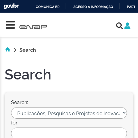
COMUNICA BR
ACESSO À INFORMAÇÃO
PARTI
Skip navigation
IR
PARA
O
CONTEÚDO
Search
Search
Search:
for