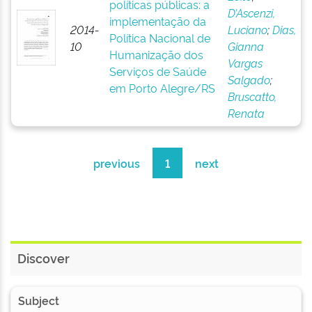
políticas públicas: a
D’Ascenzi,
implementação da
2014-
Luciano
;
Dias,
Política Nacional de
10
Gianna
Humanização dos
Vargas
Serviços de Saúde
Salgado
;
em Porto Alegre/RS
Bruscatto,
Renata
previous
1
next
Discover
Subject