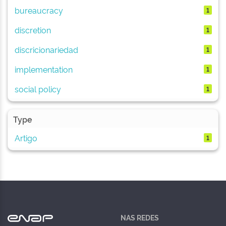
bureaucracy
1
discretion
1
discricionariedad
1
implementation
1
social policy
1
Type
Artigo
1
NAS REDES