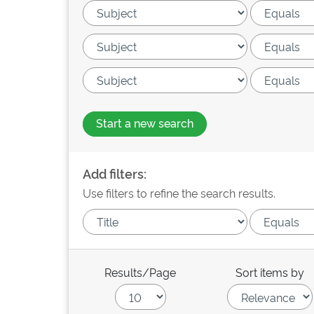
Start a new search
Add filters:
Use filters to refine the search results.
Results/Page
Sort items by