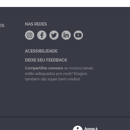
NAS REDES
OS
ACESSIBILIDADE
DEIXE SEU FEEDBACK
Compartilhe conosco
se nossos canais
estão adequados pra você? Elogios
também são super bem vindos!