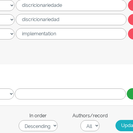
In order
Authors/record