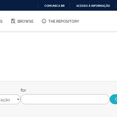
COMUNICA BR
ACESSO À INFORMAÇÃO
IR
PARA
ES
BROWSE
THE REPOSITORY
O
CONTEÚDO
for