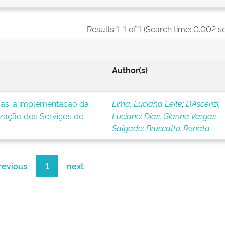
Results 1-1 of 1 (Search time: 0.002 s
Author(s)
icas: a implementação da
Lima, Luciana Leite
;
D’Ascenzi,
ização dos Serviços de
Luciano
;
Dias, Gianna Vargas
Salgado
;
Bruscatto, Renata
revious
1
next