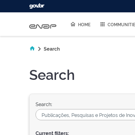
Skip navigation
HOME
COMMUNITI
Search
Search
Search:
Current filters: