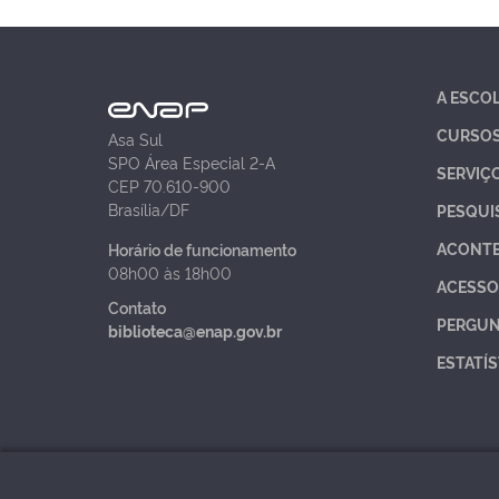
A ESCO
CURSO
Asa Sul
SPO Área Especial 2-A
SERVIÇ
CEP 70.610-900
Brasília/DF
PESQUI
ACONT
Horário de funcionamento
08h00 às 18h00
ACESSO
Contato
PERGUN
biblioteca@enap.gov.br
ESTATÍS