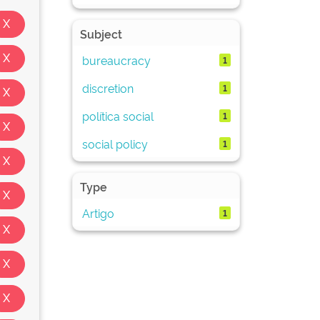
Subject
bureaucracy
1
discretion
1
política social
1
social policy
1
Type
Artigo
1