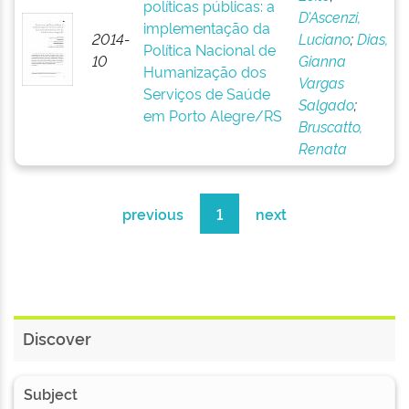
políticas públicas: a
D’Ascenzi,
implementação da
2014-
Luciano
;
Dias,
Política Nacional de
10
Gianna
Humanização dos
Vargas
Serviços de Saúde
Salgado
;
em Porto Alegre/RS
Bruscatto,
Renata
previous
1
next
Discover
Subject