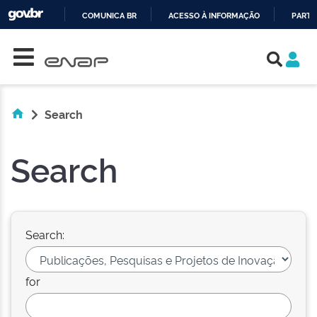
COMUNICA BR
ACESSO À INFORMAÇÃO
PARTI
Skip navigation
IR
PARA
O
CONTEÚDO
Search
Search
Search:
for