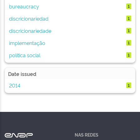
bureaucracy
1
discricionariedad
1
discricionariedade
1
implementação
1
política social
1
Date issued
2014
1
NAS REDES