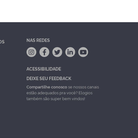
NAS REDES
OS
ACESSIBILIDADE
DEIXE SEU FEEDBACK
Compartilhe conosco
se nossos canais
estão adequados pra você? Elogios
também são super bem vindos!