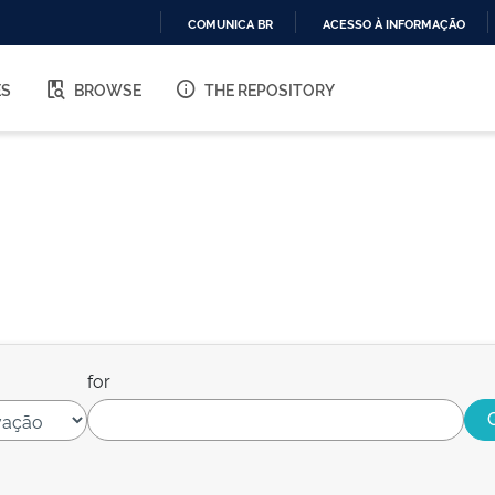
COMUNICA BR
ACESSO À INFORMAÇÃO
IR
PARA
ES
BROWSE
THE REPOSITORY
O
CONTEÚDO
for