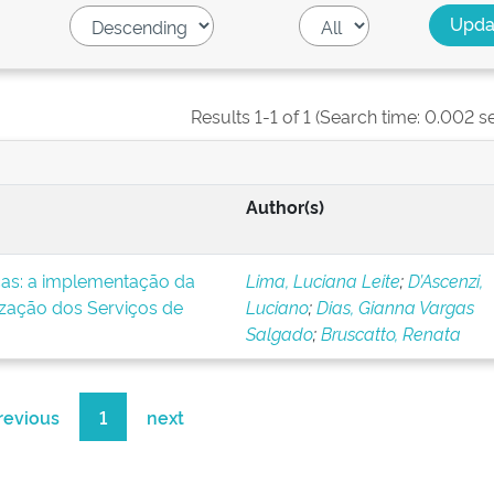
Results 1-1 of 1 (Search time: 0.002 s
Author(s)
icas: a implementação da
Lima, Luciana Leite
;
D’Ascenzi,
ização dos Serviços de
Luciano
;
Dias, Gianna Vargas
Salgado
;
Bruscatto, Renata
revious
1
next