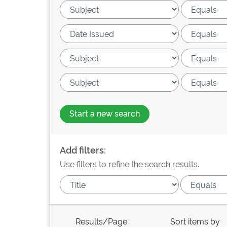
Start a new search
Add filters:
Use filters to refine the search results.
Results/Page
Sort items by