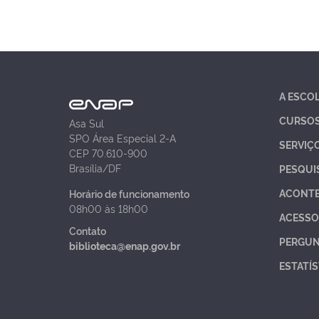
A ESCO
CURSO
Asa Sul
SPO Área Especial 2-A
SERVIÇ
CEP 70.610-900
Brasília/DF
PESQUI
ACONT
Horário de funcionamento
08h00 às 18h00
ACESSO
Contato
PERGUN
biblioteca@enap.gov.br
ESTATÍS