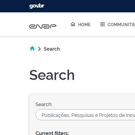
Skip navigation
HOME
COMMUNITI
Search
Search
Search:
Current filters: