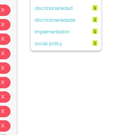
discricionariedad
1
discricionariedade
1
implementation
1
social policy
1