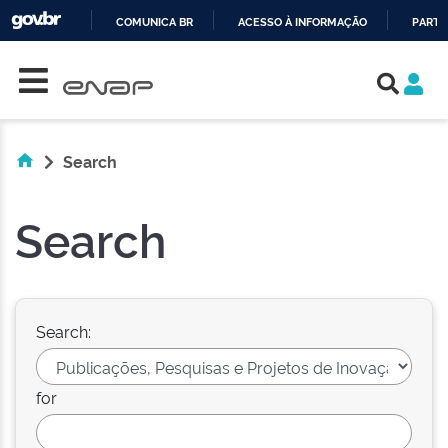
COMUNICA BR
ACESSO À INFORMAÇÃO
PARTI
Skip navigation
IR
PARA
O
CONTEÚDO
Search
Search
Search:
for