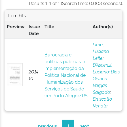
Results 1-1 of 1 (Search time: 0.003 seconds).
Item hits:
Preview
Issue
Title
Author(s)
Date
Lima,
Luciana
Burocracia e
Leite
;
políticas públicas: a
D’Ascenzi,
implementação da
2014-
Luciano
;
Dias,
Política Nacional de
10
Gianna
Humanização dos
Vargas
Serviços de Saúde
Salgado
;
em Porto Alegre/RS
Bruscatto,
Renata
previous
1
next