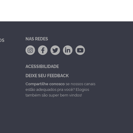
NAS REDES
OS
ACESSIBILIDADE
DEIXE SEU FEEDBACK
Compartilhe conosco
se nossos canais
estão adequados pra você? Elogios
também são super bem vindos!