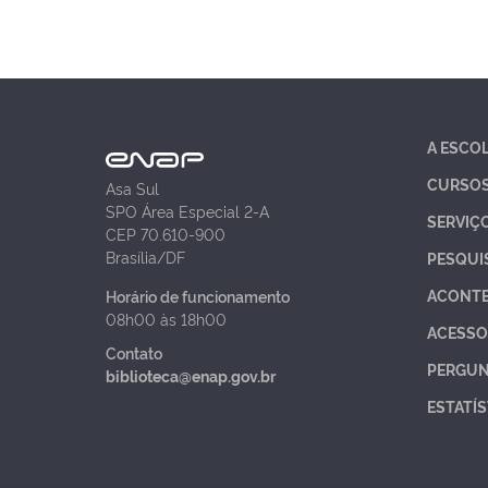
A ESCO
CURSO
Asa Sul
SPO Área Especial 2-A
SERVIÇ
CEP 70.610-900
Brasília/DF
PESQUI
ACONT
Horário de funcionamento
08h00 às 18h00
ACESSO
Contato
PERGUN
biblioteca@enap.gov.br
ESTATÍS