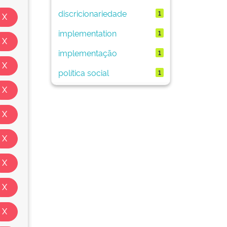
discricionariedade
1
implementation
1
implementação
1
política social
1