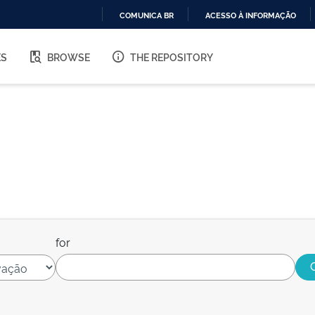
COMUNICA BR
ACESSO À INFORMAÇÃO
IR
PARA
ES
BROWSE
THE REPOSITORY
O
CONTEÚDO
for