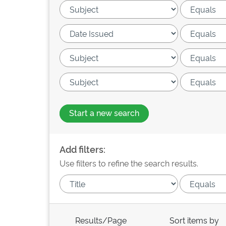
Start a new search
Add filters:
Use filters to refine the search results.
Results/Page
Sort items by