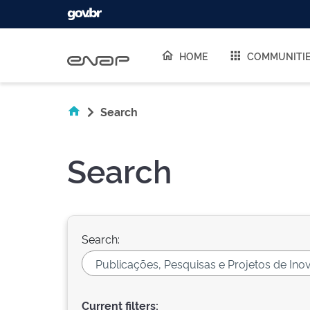
Skip navigation
HOME
COMMUNITI
Search
Search
Search:
Current filters: