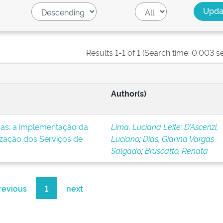
Results 1-1 of 1 (Search time: 0.003 s
Author(s)
icas: a implementação da
Lima, Luciana Leite
;
D’Ascenzi,
ização dos Serviços de
Luciano
;
Dias, Gianna Vargas
Salgado
;
Bruscatto, Renata
revious
1
next