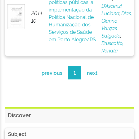
políticas públicas: a
D’Ascenzi,
implementação da
2014-
Luciano
;
Dias,
Política Nacional de
10
Gianna
Humanização dos
Vargas
Serviços de Saúde
Salgado
;
em Porto Alegre/RS
Bruscatto,
Renata
previous
1
next
Discover
Subject