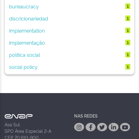
bureaucracy
1
discricionariedad
1
implementation
1
implementação
1
política social
1
social policy
1
NAS REDES
Asa Sul
SPO Área Especial 2-A
CEP 70.610-900