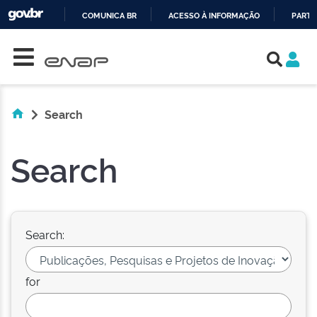
COMUNICA BR
ACESSO À INFORMAÇÃO
PARTI
Skip navigation
IR
PARA
O
CONTEÚDO
Search
Search
Search:
for