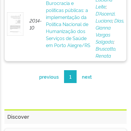
Burocracia e
Leite
;
políticas públicas: a
D’Ascenzi,
implementação da
2014-
Luciano
;
Dias,
Política Nacional de
10
Gianna
Humanização dos
Vargas
Serviços de Saúde
Salgado
;
em Porto Alegre/RS
Bruscatto,
Renata
previous
1
next
Discover