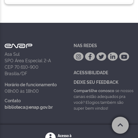
NAS REDES
Asa Sul
SPO Área Especial 2-A
CEP 70.610-900
ACESSIBILIDADE
Brasília/DF
DEIXE SEU FEEDBACK
Horário de funcionamento
Compartilhe conosco
se nossos
08h00 às 18h00
canais estão adequados pra
Contato
você? Elogios também são
biblioteca@enap.gov.br
super bem vindos!