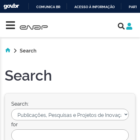
COMUNICA BR
ACESSO À INFORMAÇÃO
PARTI
Skip navigation
IR
PARA
O
CONTEÚDO
Search
Search
Search:
for