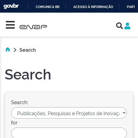
COMUNICA BR
ACESSO À INFORMAÇÃO
PARTI
Skip navigation
IR
PARA
O
CONTEÚDO
Search
Search
Search:
for