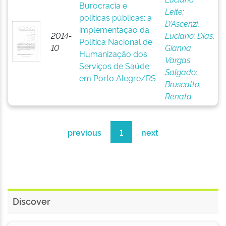
Burocracia e
Leite
;
políticas públicas: a
D’Ascenzi,
implementação da
2014-
Luciano
;
Dias,
Política Nacional de
10
Gianna
Humanização dos
Vargas
Serviços de Saúde
Salgado
;
em Porto Alegre/RS
Bruscatto,
Renata
previous
1
next
Discover