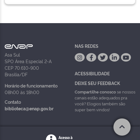
NAS REDES
Asa Sul
SPO Área Especial 2-A
CEP 70.610-900
ACESSIBILIDADE
Brasília/DF
DEIXE SEU FEEDBACK
Horário de funcionamento
Compartilhe conosco
se nossos
08h00 às 18h00
canais estão adequados pra
Contato
você? Elogios também são
biblioteca@enap.gov.br
super bem vindos!