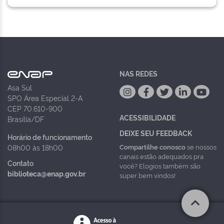
NAS REDES
Asa Sul
SPO Área Especial 2-A
CEP 70.610-900
ACESSIBILIDADE
Brasília/DF
DEIXE SEU FEEDBACK
Horário de funcionamento
Compartilhe conosco
se nossos
08h00 às 18h00
canais estão adequados pra
Contato
você? Elogios também são
biblioteca@enap.gov.br
super bem vindos!