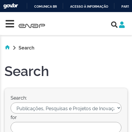
COMUNICA BR
ACESSO À INFORMAÇÃO
PARTI
Skip navigation
IR
PARA
O
CONTEÚDO
Search
Search
Search:
for