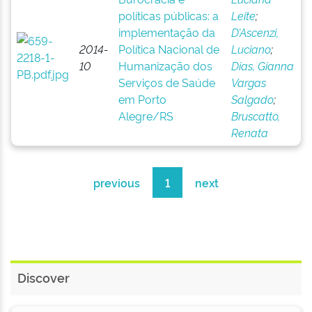
políticas públicas: a
Leite
;
implementação da
D’Ascenzi,
2014-
Política Nacional de
Luciano
;
10
Humanização dos
Dias, Gianna
Serviços de Saúde
Vargas
em Porto
Salgado
;
Alegre/RS
Bruscatto,
Renata
previous
1
next
Discover