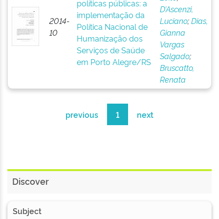
políticas públicas: a
D’Ascenzi,
implementação da
2014-
Luciano
;
Dias,
Política Nacional de
10
Gianna
Humanização dos
Vargas
Serviços de Saúde
Salgado
;
em Porto Alegre/RS
Bruscatto,
Renata
previous
1
next
Discover
Subject