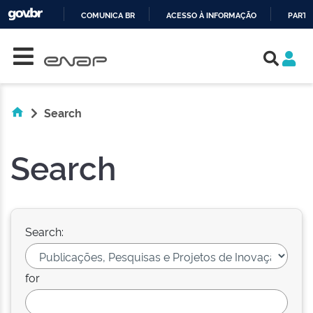
COMUNICA BR
ACESSO À INFORMAÇÃO
PARTI
Skip navigation
IR
PARA
O
CONTEÚDO
Search
Search
Search:
for