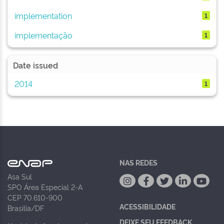
implementation
1
implementação
1
Date issued
2014
1
NAS REDES
Asa Sul
SPO Área Especial 2-A
CEP 70.610-900
ACESSIBILIDADE
Brasília/DF
DEIXE SEU FEEDBACK