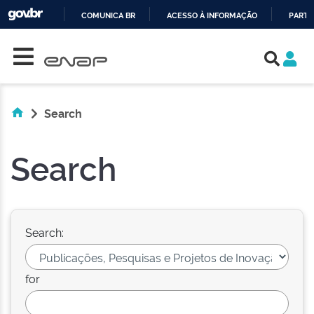
COMUNICA BR
ACESSO À INFORMAÇÃO
PARTI
Skip navigation
IR
PARA
O
CONTEÚDO
Search
Search
Search:
for