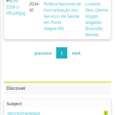
2014-
Política Nacional de
Luciano
;
10
Humanização dos
Dias, Gianna
Serviços de Saúde
Vargas
em Porto
Salgado
;
Alegre/RS
Bruscatto,
Renata
previous
1
next
Discover
Subject
discricionariedad
1