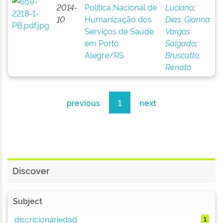
2014-
Política Nacional de
Luciano
;
10
Humanização dos
Dias, Gianna
Serviços de Saúde
Vargas
em Porto
Salgado
;
Alegre/RS
Bruscatto,
Renata
previous
1
next
Discover
Subject
discricionariedad
1