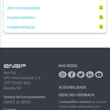
discricionariedade
1
implementation
1
implementação
1
NAS REDES
Asa Sul
SPO Área Especial 2-A
CEP 70.610-900
ACESSIBILIDADE
Brasília/DF
DEIXE SEU FEEDBACK
Horário de funcionamento
Compartilhe conosco
se nossos
08h00 às 18h00
canais estão adequados pra
Contato