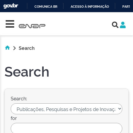
COMUNICA BR
ACESSO À INFORMAÇÃO
PARTI
Skip navigation
IR
PARA
O
CONTEÚDO
Search
Search
Search:
for