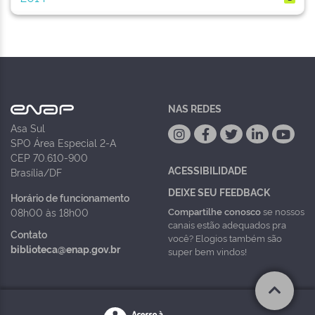
NAS REDES
Asa Sul
SPO Área Especial 2-A
CEP 70.610-900
ACESSIBILIDADE
Brasília/DF
DEIXE SEU FEEDBACK
Horário de funcionamento
Compartilhe conosco
se nossos
08h00 às 18h00
canais estão adequados pra
Contato
você? Elogios também são
biblioteca@enap.gov.br
super bem vindos!