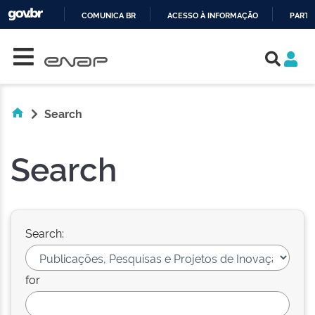
COMUNICA BR
ACESSO À INFORMAÇÃO
PARTI
Skip navigation
IR
PARA
O
CONTEÚDO
Search
Search
Search:
for