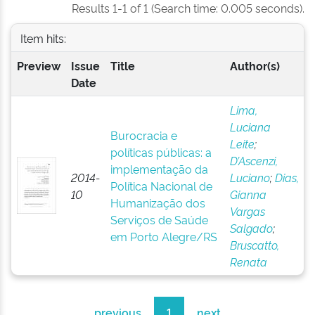
Results 1-1 of 1 (Search time: 0.005 seconds).
Item hits:
Preview
Issue
Title
Author(s)
Date
Lima,
Luciana
Burocracia e
Leite
;
políticas públicas: a
D’Ascenzi,
implementação da
2014-
Luciano
;
Dias,
Política Nacional de
10
Gianna
Humanização dos
Vargas
Serviços de Saúde
Salgado
;
em Porto Alegre/RS
Bruscatto,
Renata
previous
1
next