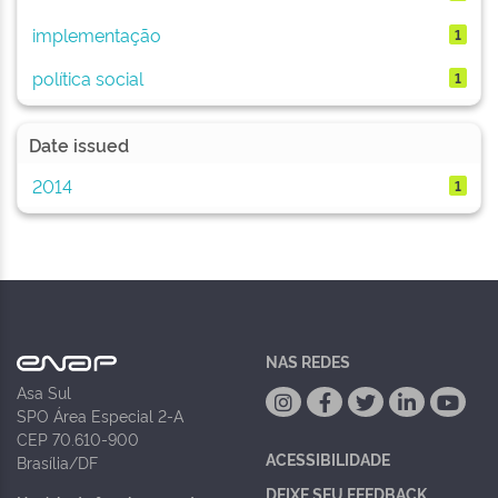
implementação
1
política social
1
Date issued
2014
1
NAS REDES
Asa Sul
SPO Área Especial 2-A
CEP 70.610-900
ACESSIBILIDADE
Brasília/DF
DEIXE SEU FEEDBACK