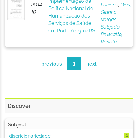
implementação da
2014-
Luciano
;
Dias,
Política Nacional de
10
Gianna
Humanização dos
Vargas
Serviços de Saúde
Salgado
;
em Porto Alegre/RS
Bruscatto,
Renata
previous
1
next
Discover
Subject
discricionariedade
1