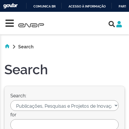
COMUNICA BR
ACESSO À INFORMAÇÃO
PARTI
Skip navigation
IR
PARA
O
CONTEÚDO
Search
Search
Search:
for