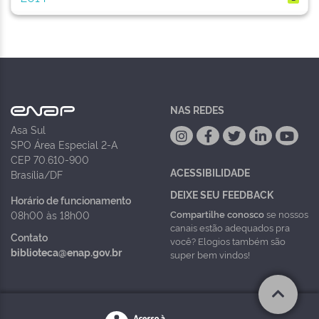
NAS REDES
Asa Sul
SPO Área Especial 2-A
CEP 70.610-900
ACESSIBILIDADE
Brasília/DF
DEIXE SEU FEEDBACK
Horário de funcionamento
Compartilhe conosco
se nossos
08h00 às 18h00
canais estão adequados pra
Contato
você? Elogios também são
biblioteca@enap.gov.br
super bem vindos!