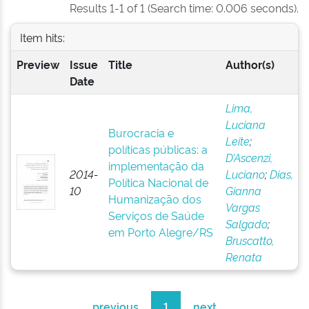
Results 1-1 of 1 (Search time: 0.006 seconds).
Item hits:
Preview
Issue
Title
Author(s)
Date
Lima,
Luciana
Burocracia e
Leite
;
políticas públicas: a
D’Ascenzi,
implementação da
2014-
Luciano
;
Dias,
Política Nacional de
10
Gianna
Humanização dos
Vargas
Serviços de Saúde
Salgado
;
em Porto Alegre/RS
Bruscatto,
Renata
previous
1
next