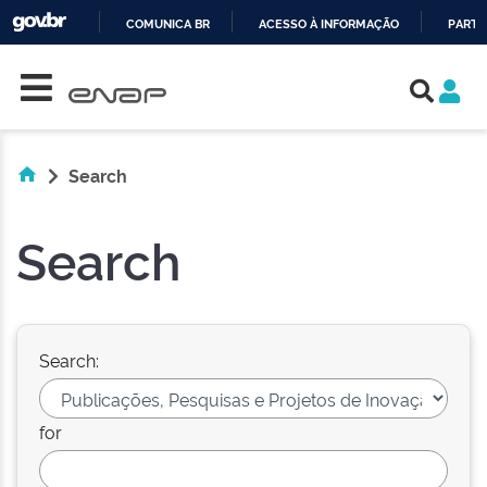
COMUNICA BR
ACESSO À INFORMAÇÃO
PARTI
Skip navigation
IR
PARA
O
CONTEÚDO
Search
Search
Search:
for