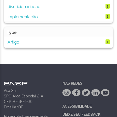
discricionariedad
1
implementação
1
Type
Artigo
1
NAS REDES
Asa Sul
SPO Área Especial 2-A
CEP 70.610-900
ACESSIBILIDADE
Brasília/DF
DEIXE SEU FEEDBACK
Horário de funcionamento