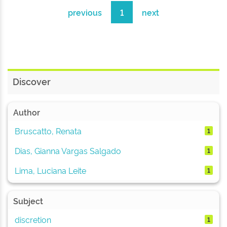
previous
1
next
Discover
Author
Bruscatto, Renata
1
Dias, Gianna Vargas Salgado
1
Lima, Luciana Leite
1
Subject
discretion
1