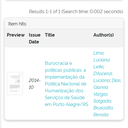
Results 1-1 of 1 (Search time: 0.002 seconds).
Item hits:
Preview
Issue
Title
Author(s)
Date
Lima,
Luciana
Burocracia e
Leite
;
políticas públicas: a
D’Ascenzi,
implementação da
2014-
Luciano
;
Dias,
Política Nacional de
10
Gianna
Humanização dos
Vargas
Serviços de Saúde
Salgado
;
em Porto Alegre/RS
Bruscatto,
Renata