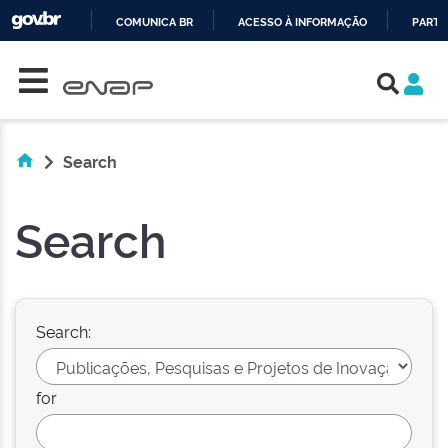
COMUNICA BR
ACESSO À INFORMAÇÃO
PARTI
Skip navigation
IR
PARA
O
CONTEÚDO
Search
Search
Search:
for