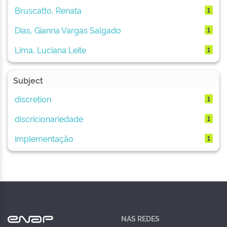
Bruscatto, Renata
1
Dias, Gianna Vargas Salgado
1
Lima, Luciana Leite
1
Subject
discretion
1
discricionariedade
1
implementação
1
NAS REDES