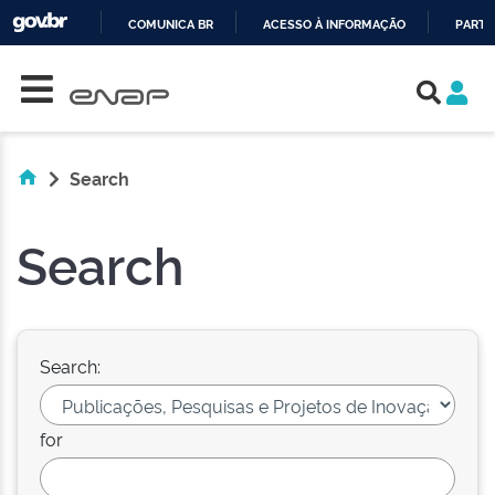
COMUNICA BR
ACESSO À INFORMAÇÃO
PARTI
Skip navigation
IR
PARA
O
CONTEÚDO
Search
Search
Search:
for