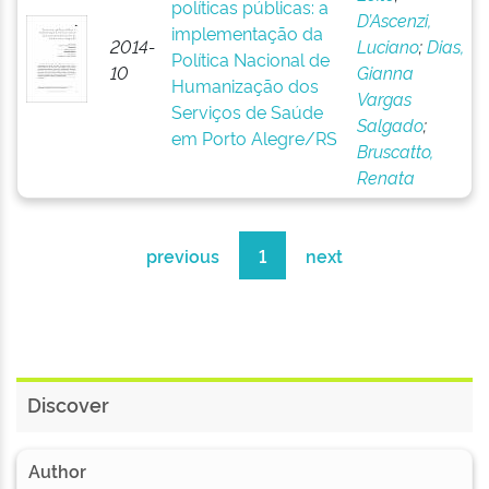
políticas públicas: a
D’Ascenzi,
implementação da
2014-
Luciano
;
Dias,
Política Nacional de
10
Gianna
Humanização dos
Vargas
Serviços de Saúde
Salgado
;
em Porto Alegre/RS
Bruscatto,
Renata
previous
1
next
Discover
Author